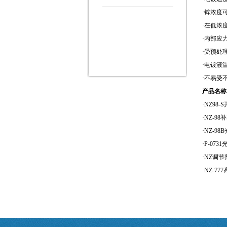
·锌浓度可
·在低浓
·内部应
·受预处
·电镀液
·不易受
产品名称
·NZ98
·NZ-9
·NZ-9
·P-07
·NZ调节
·NZ-7