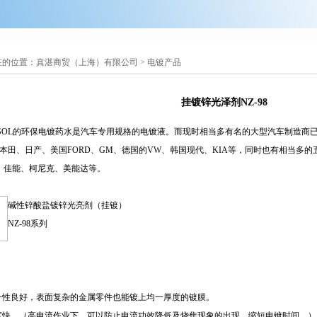
在的位置：
真湛商贸（上海）有限公司
>
电镀产品
挂镀锌光泽剂NZ-98
PSOL的环保电镀药水是汽车专用规格的电镀液。而现时相当多有名的大型汽车制造商
本田、日产、美国FORD、GM、德国的VW、韩国现代、KIA等，同时也有相当多
下、佳能、柯尼克、美能达等。
碱性锌酸盐镀锌光亮剂（挂镀）
NZ-98系列
一性良好，表面复杂的金属零件也能镀上均一厚度的镀膜。
度快。（高电流作业下，可以防止电流功效降低及烧焦现象的出现，缩短电镀时间。）