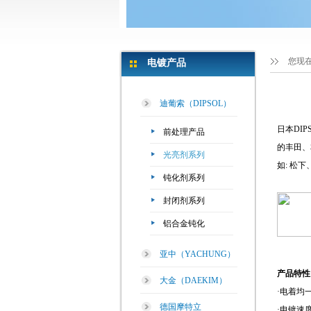
您现
电镀产品
迪葡索（DIPSOL）
日本DI
前处理产品
的丰田、
光亮剂系列
如: 松
钝化剂系列
封闭剂系列
铝合金钝化
亚中（YACHUNG）
产品特性
大金（DAEKIM）
·电着均
德国摩特立
·电镀速