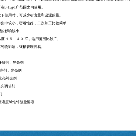
在8-15g/1广范围之内使用。
度下使用时，可减少析出量和淤泥的量。
力集中较小，密着性好，二次加工比较简单
理的影响较小，
温度 １５－４０ ℃，适用范围比较广。
不纯物影响，镀槽管理容易。
-S开缸剂，光亮剂
8补充剂，光亮剂
8B光亮补充剂
31光亮调节剂
剂
77高溶度碱性锌酸盐溶液