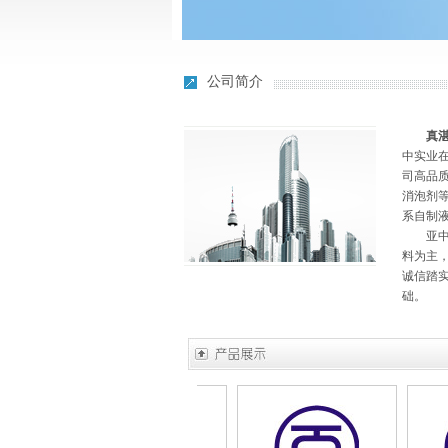
公司简介
真
中实业在
司高品
消泡剂
系自制
亚中行
料为主
诚信踏
础。