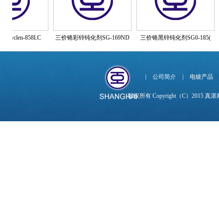
len-858LC
三价铬彩锌钝化剂SG-169ND
三价铬黑锌钝化剂SG0-185(
三
|
公司简介
|
电镀产品
版权所有 Copyright（C）201