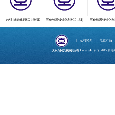
价铬彩锌钝化剂SG-169ND
三价铬黑锌钝化剂SG0-185(
三价铬黑锌钝化剂SGO-
|
公司简介
|
电镀产品
版权所有 Copyright（C）201