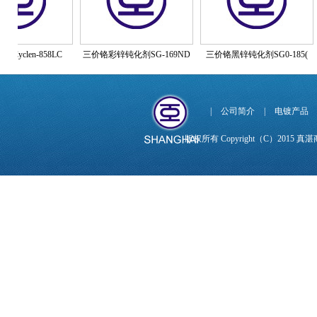
len-858LC
三价铬彩锌钝化剂SG-169ND
三价铬黑锌钝化剂SG0-185(
|
公司简介
|
电镀产品
版权所有 Copyright（C）201